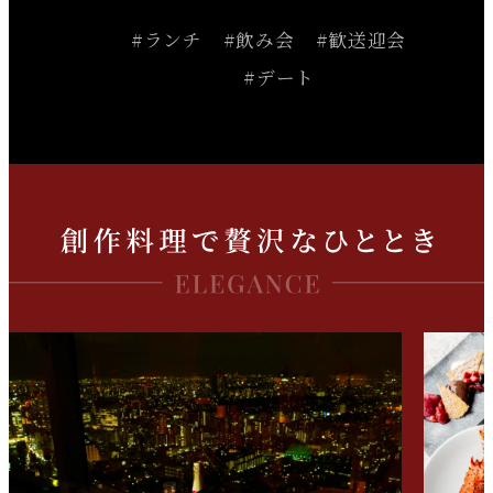
#ランチ
#飲み会
#歓送迎会
#デート