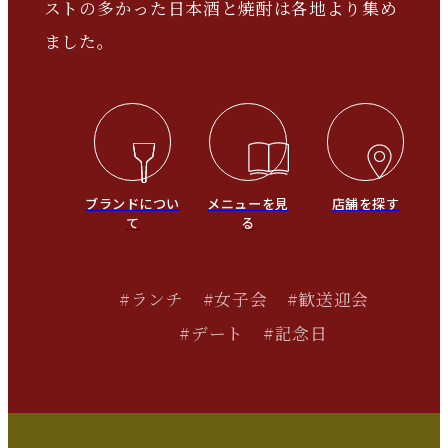
ストの多かった日本酒と焼酎は各地より集め
ました。
ブランドについ
メニューを見
店舗を探す
て
る
#ランチ
#女子会
#歓送迎会
#デート
#記念日