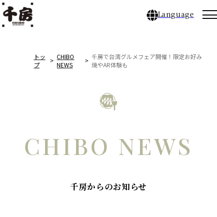
Language
千房のこだわり
トッ
CHIBO
千房で台湾グルメフェア開催！限定お好み
プ
NEWS
焼やAR体験も
店舗ブランド
メニュー
CHIBO NEWS
店舗一覧／店舗予約
CHIBO NEWS
千房からのお知らせ
千房とは