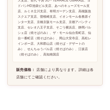
ス支店、名代 千房 JO－TERRACE OSAKA店、ヨ
ドバシHD池袋ビル支店、あべのキューズモール支
店、ルミネ立川支店、有明ガーデン支店、高槻阪急
スクエア支店、曽根崎支店、イオンモール各務原イ
ンター支店、京橋京阪モール支店、京都アバンティ
支店、セレオ八王子支店、そごう横浜店、静岡パル
シェ店（焼そばのみ）、ザ・モール仙台長町店、仙
台一番町店（焼そばのみ）、岡山大安寺店、高松レ
インボー店、大和郡山店（焼そば・デザートの
み）、せんちゅうパル店（焼そばのみ）、江坂店
（焼そばのみ）、高知南国店
店舗により異なります。詳細は各
販売価格：
店舗にてご確認ください。